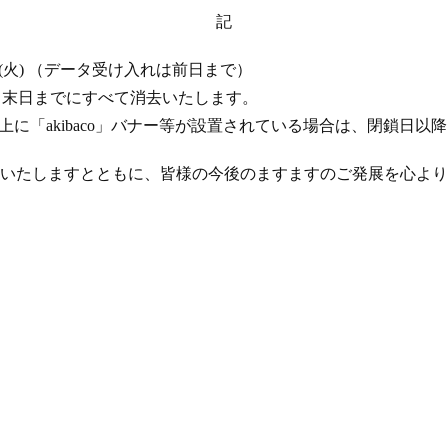
記
 17 日 (火) （データ受け入れは前日まで）
年 4 月末日までにすべて消去いたします。
ト上に「akibaco」バナー等が設置されている場合は、閉鎖日
いたしますとともに、皆様の今後のますますのご発展を心より