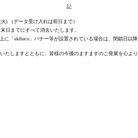
記
 17 日 (火) （データ受け入れは前日まで）
年 4 月末日までにすべて消去いたします。
ト上に「akibaco」バナー等が設置されている場合は、閉鎖日
いたしますとともに、皆様の今後のますますのご発展を心より