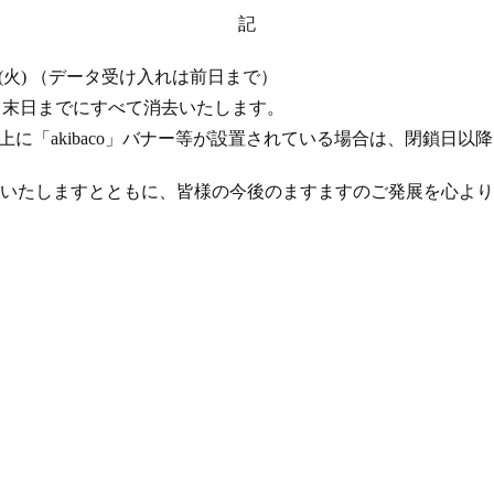
記
 17 日 (火) （データ受け入れは前日まで）
年 4 月末日までにすべて消去いたします。
ト上に「akibaco」バナー等が設置されている場合は、閉鎖日
いたしますとともに、皆様の今後のますますのご発展を心より