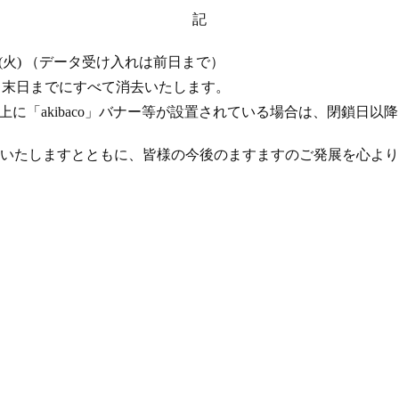
記
 17 日 (火) （データ受け入れは前日まで）
年 4 月末日までにすべて消去いたします。
ト上に「akibaco」バナー等が設置されている場合は、閉鎖日
いたしますとともに、皆様の今後のますますのご発展を心より