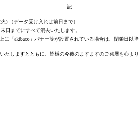
記
 17 日 (火) （データ受け入れは前日まで）
年 4 月末日までにすべて消去いたします。
ト上に「akibaco」バナー等が設置されている場合は、閉鎖日
いたしますとともに、皆様の今後のますますのご発展を心より