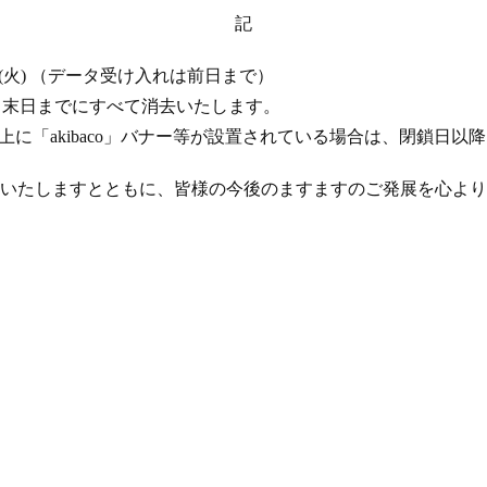
記
 17 日 (火) （データ受け入れは前日まで）
年 4 月末日までにすべて消去いたします。
ト上に「akibaco」バナー等が設置されている場合は、閉鎖日
いたしますとともに、皆様の今後のますますのご発展を心より