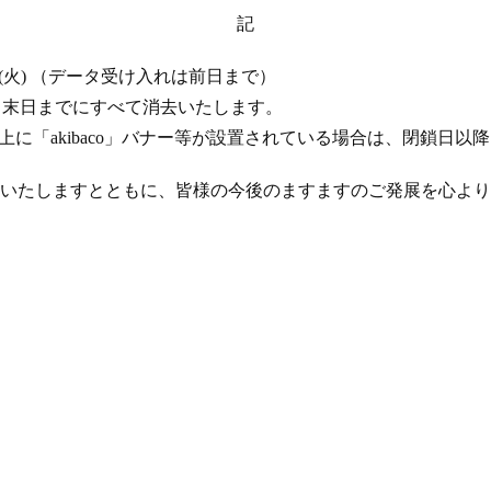
記
 17 日 (火) （データ受け入れは前日まで）
年 4 月末日までにすべて消去いたします。
ト上に「akibaco」バナー等が設置されている場合は、閉鎖日
いたしますとともに、皆様の今後のますますのご発展を心より