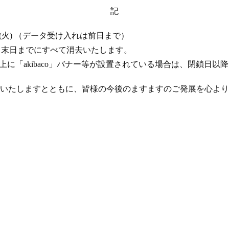
記
 17 日 (火) （データ受け入れは前日まで）
年 4 月末日までにすべて消去いたします。
ト上に「akibaco」バナー等が設置されている場合は、閉鎖日
いたしますとともに、皆様の今後のますますのご発展を心より