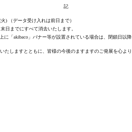
記
 17 日 (火) （データ受け入れは前日まで）
年 4 月末日までにすべて消去いたします。
ト上に「akibaco」バナー等が設置されている場合は、閉鎖日
いたしますとともに、皆様の今後のますますのご発展を心より