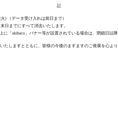
記
 17 日 (火) （データ受け入れは前日まで）
年 4 月末日までにすべて消去いたします。
ト上に「akibaco」バナー等が設置されている場合は、閉鎖日
いたしますとともに、皆様の今後のますますのご発展を心より