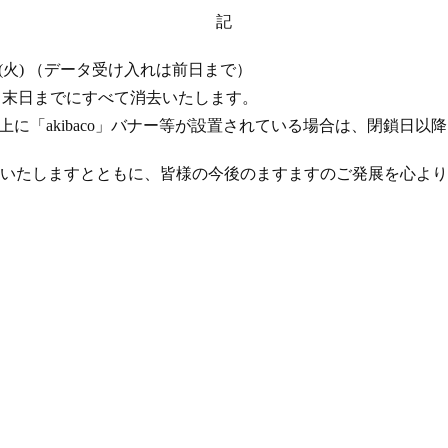
記
 17 日 (火) （データ受け入れは前日まで）
年 4 月末日までにすべて消去いたします。
ト上に「akibaco」バナー等が設置されている場合は、閉鎖日
いたしますとともに、皆様の今後のますますのご発展を心より