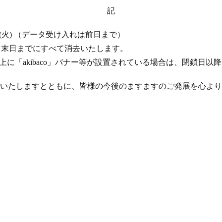
記
 17 日 (火) （データ受け入れは前日まで）
年 4 月末日までにすべて消去いたします。
ト上に「akibaco」バナー等が設置されている場合は、閉鎖日
いたしますとともに、皆様の今後のますますのご発展を心より