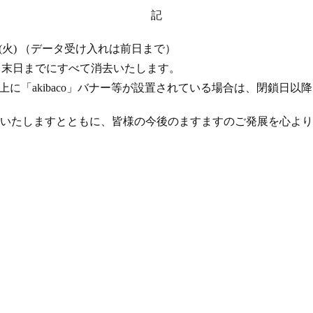
記
 17 日 (火) （データ受け入れは前日まで）
年 4 月末日までにすべて消去いたします。
ト上に「akibaco」バナー等が設置されている場合は、閉鎖日
いたしますとともに、皆様の今後のますますのご発展を心より