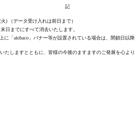
記
 17 日 (火) （データ受け入れは前日まで）
年 4 月末日までにすべて消去いたします。
ト上に「akibaco」バナー等が設置されている場合は、閉鎖日
いたしますとともに、皆様の今後のますますのご発展を心より