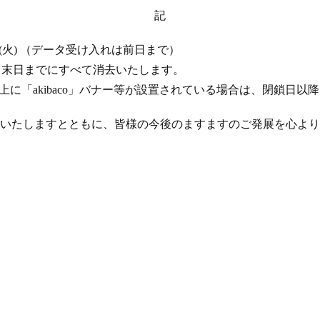
記
 17 日 (火) （データ受け入れは前日まで）
年 4 月末日までにすべて消去いたします。
ト上に「akibaco」バナー等が設置されている場合は、閉鎖日
いたしますとともに、皆様の今後のますますのご発展を心より