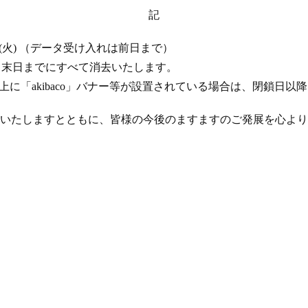
記
 17 日 (火) （データ受け入れは前日まで）
年 4 月末日までにすべて消去いたします。
ト上に「akibaco」バナー等が設置されている場合は、閉鎖日
いたしますとともに、皆様の今後のますますのご発展を心より