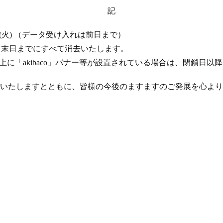
記
 17 日 (火) （データ受け入れは前日まで）
年 4 月末日までにすべて消去いたします。
ト上に「akibaco」バナー等が設置されている場合は、閉鎖日
いたしますとともに、皆様の今後のますますのご発展を心より