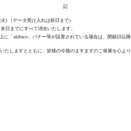
記
 17 日 (火) （データ受け入れは前日まで）
年 4 月末日までにすべて消去いたします。
ト上に「akibaco」バナー等が設置されている場合は、閉鎖日
いたしますとともに、皆様の今後のますますのご発展を心より