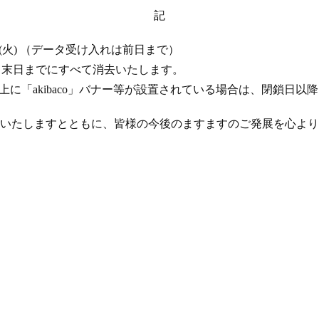
記
 17 日 (火) （データ受け入れは前日まで）
年 4 月末日までにすべて消去いたします。
ト上に「akibaco」バナー等が設置されている場合は、閉鎖日
いたしますとともに、皆様の今後のますますのご発展を心より