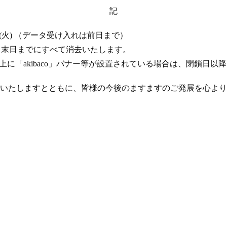
記
 17 日 (火) （データ受け入れは前日まで）
年 4 月末日までにすべて消去いたします。
ト上に「akibaco」バナー等が設置されている場合は、閉鎖日
いたしますとともに、皆様の今後のますますのご発展を心より