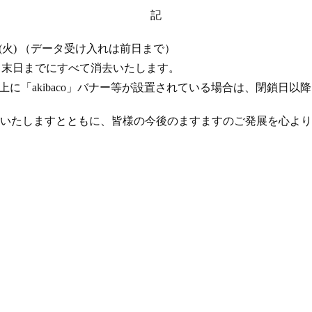
記
 17 日 (火) （データ受け入れは前日まで）
年 4 月末日までにすべて消去いたします。
ト上に「akibaco」バナー等が設置されている場合は、閉鎖日
いたしますとともに、皆様の今後のますますのご発展を心より