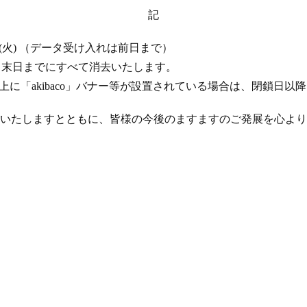
記
 17 日 (火) （データ受け入れは前日まで）
年 4 月末日までにすべて消去いたします。
ト上に「akibaco」バナー等が設置されている場合は、閉鎖日
いたしますとともに、皆様の今後のますますのご発展を心より