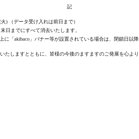
記
 17 日 (火) （データ受け入れは前日まで）
年 4 月末日までにすべて消去いたします。
ト上に「akibaco」バナー等が設置されている場合は、閉鎖日
いたしますとともに、皆様の今後のますますのご発展を心より