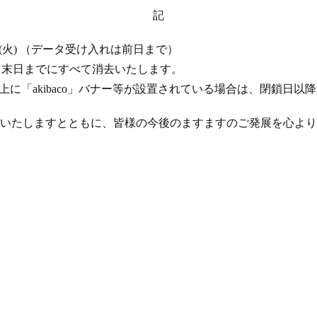
記
 17 日 (火) （データ受け入れは前日まで）
年 4 月末日までにすべて消去いたします。
ト上に「akibaco」バナー等が設置されている場合は、閉鎖日
いたしますとともに、皆様の今後のますますのご発展を心より