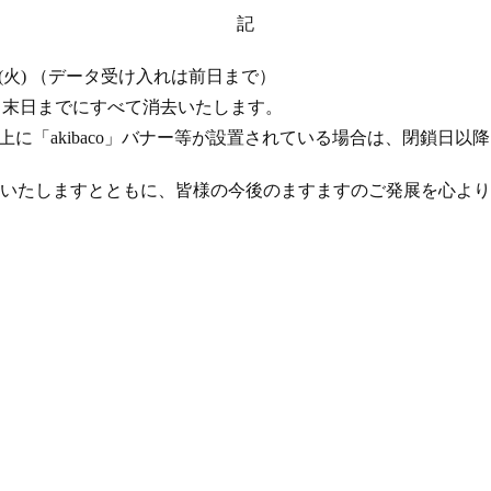
記
 17 日 (火) （データ受け入れは前日まで）
年 4 月末日までにすべて消去いたします。
ト上に「akibaco」バナー等が設置されている場合は、閉鎖日
いたしますとともに、皆様の今後のますますのご発展を心より