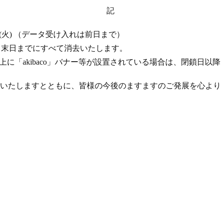
記
 17 日 (火) （データ受け入れは前日まで）
年 4 月末日までにすべて消去いたします。
ト上に「akibaco」バナー等が設置されている場合は、閉鎖日
いたしますとともに、皆様の今後のますますのご発展を心より