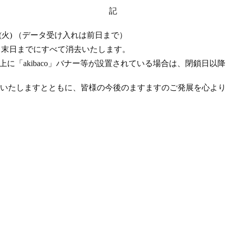
記
 17 日 (火) （データ受け入れは前日まで）
年 4 月末日までにすべて消去いたします。
ト上に「akibaco」バナー等が設置されている場合は、閉鎖日
いたしますとともに、皆様の今後のますますのご発展を心より