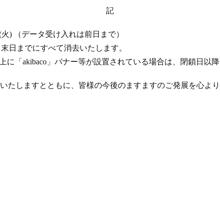
記
 17 日 (火) （データ受け入れは前日まで）
年 4 月末日までにすべて消去いたします。
ト上に「akibaco」バナー等が設置されている場合は、閉鎖日
いたしますとともに、皆様の今後のますますのご発展を心より