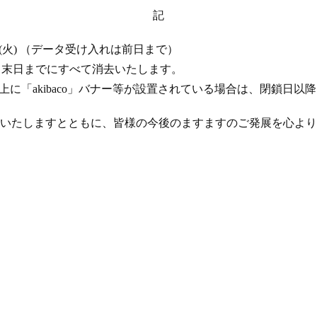
記
 17 日 (火) （データ受け入れは前日まで）
年 4 月末日までにすべて消去いたします。
ト上に「akibaco」バナー等が設置されている場合は、閉鎖日
いたしますとともに、皆様の今後のますますのご発展を心より