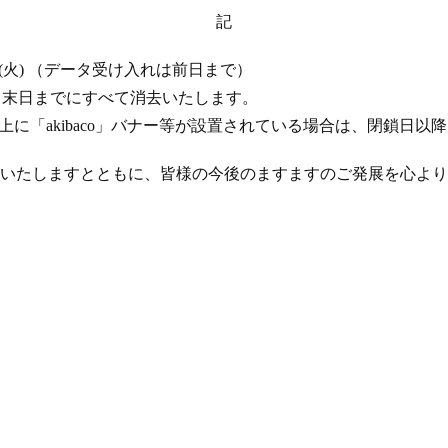
記
 17 日 (火) （データ受け入れは前日まで）
年 4 月末日までにすべて消去いたします。
ト上に「akibaco」バナー等が設置されている場合は、閉鎖日
いたしますとともに、皆様の今後のますますのご発展を心より