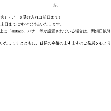
記
 17 日 (火) （データ受け入れは前日まで）
年 4 月末日までにすべて消去いたします。
ト上に「akibaco」バナー等が設置されている場合は、閉鎖日
いたしますとともに、皆様の今後のますますのご発展を心より