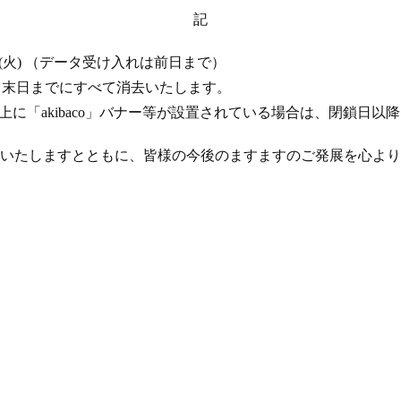
記
 17 日 (火) （データ受け入れは前日まで）
年 4 月末日までにすべて消去いたします。
ト上に「akibaco」バナー等が設置されている場合は、閉鎖日
いたしますとともに、皆様の今後のますますのご発展を心より