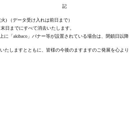
記
 17 日 (火) （データ受け入れは前日まで）
年 4 月末日までにすべて消去いたします。
ト上に「akibaco」バナー等が設置されている場合は、閉鎖日
いたしますとともに、皆様の今後のますますのご発展を心より