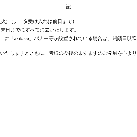
記
 17 日 (火) （データ受け入れは前日まで）
年 4 月末日までにすべて消去いたします。
ト上に「akibaco」バナー等が設置されている場合は、閉鎖日
いたしますとともに、皆様の今後のますますのご発展を心より