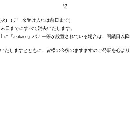
記
 17 日 (火) （データ受け入れは前日まで）
年 4 月末日までにすべて消去いたします。
ト上に「akibaco」バナー等が設置されている場合は、閉鎖日
いたしますとともに、皆様の今後のますますのご発展を心より