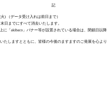
記
 17 日 (火) （データ受け入れは前日まで）
年 4 月末日までにすべて消去いたします。
ト上に「akibaco」バナー等が設置されている場合は、閉鎖日
いたしますとともに、皆様の今後のますますのご発展を心より