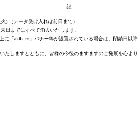
記
 17 日 (火) （データ受け入れは前日まで）
年 4 月末日までにすべて消去いたします。
ト上に「akibaco」バナー等が設置されている場合は、閉鎖日
いたしますとともに、皆様の今後のますますのご発展を心より