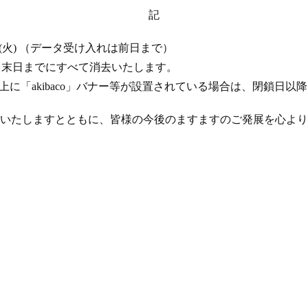
記
 17 日 (火) （データ受け入れは前日まで）
年 4 月末日までにすべて消去いたします。
ト上に「akibaco」バナー等が設置されている場合は、閉鎖日
いたしますとともに、皆様の今後のますますのご発展を心より