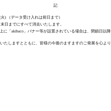
記
 17 日 (火) （データ受け入れは前日まで）
年 4 月末日までにすべて消去いたします。
ト上に「akibaco」バナー等が設置されている場合は、閉鎖日
いたしますとともに、皆様の今後のますますのご発展を心より