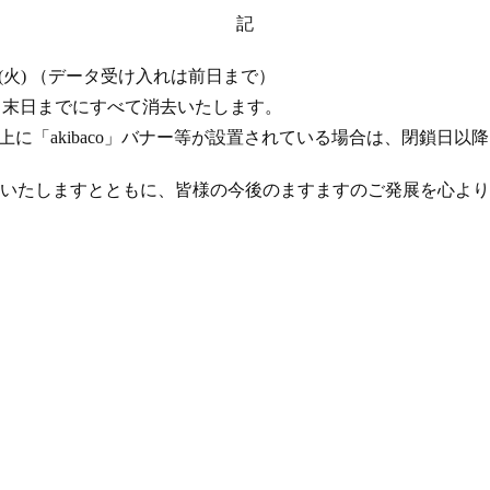
記
 17 日 (火) （データ受け入れは前日まで）
年 4 月末日までにすべて消去いたします。
ト上に「akibaco」バナー等が設置されている場合は、閉鎖日
いたしますとともに、皆様の今後のますますのご発展を心より