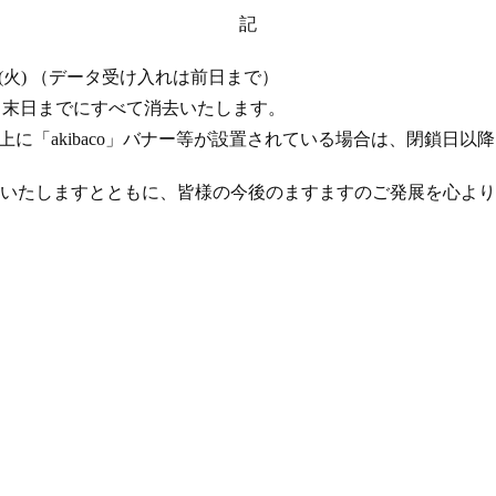
記
 17 日 (火) （データ受け入れは前日まで）
年 4 月末日までにすべて消去いたします。
ト上に「akibaco」バナー等が設置されている場合は、閉鎖日
いたしますとともに、皆様の今後のますますのご発展を心より