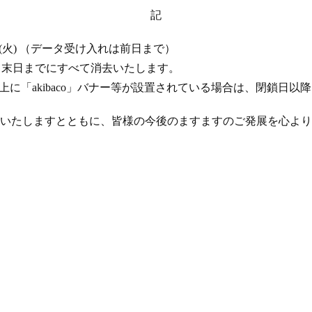
記
 17 日 (火) （データ受け入れは前日まで）
年 4 月末日までにすべて消去いたします。
ト上に「akibaco」バナー等が設置されている場合は、閉鎖日
いたしますとともに、皆様の今後のますますのご発展を心より