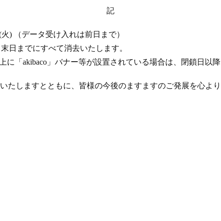
記
 17 日 (火) （データ受け入れは前日まで）
年 4 月末日までにすべて消去いたします。
ト上に「akibaco」バナー等が設置されている場合は、閉鎖日
いたしますとともに、皆様の今後のますますのご発展を心より