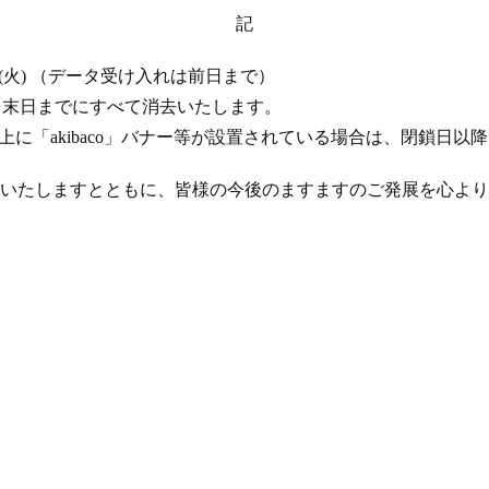
記
 17 日 (火) （データ受け入れは前日まで）
年 4 月末日までにすべて消去いたします。
ト上に「akibaco」バナー等が設置されている場合は、閉鎖日
いたしますとともに、皆様の今後のますますのご発展を心より