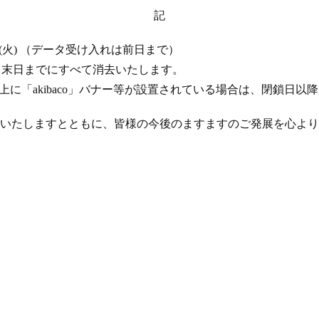
記
 17 日 (火) （データ受け入れは前日まで）
年 4 月末日までにすべて消去いたします。
ト上に「akibaco」バナー等が設置されている場合は、閉鎖日
いたしますとともに、皆様の今後のますますのご発展を心より