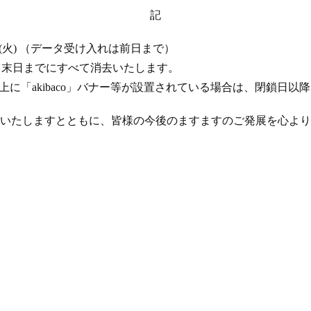
記
 17 日 (火) （データ受け入れは前日まで）
年 4 月末日までにすべて消去いたします。
ト上に「akibaco」バナー等が設置されている場合は、閉鎖日
いたしますとともに、皆様の今後のますますのご発展を心より